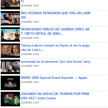
Ti
youtube.com
MIS VECINOS PENSARON QUE ERA UN LADR
ON
youtube.com
REHACIENDO DIBUJO DE SANDRA CIRES AR
T ! RETO DIFÍCIL DE DIBU...
youtube.com
Yanina Latorre rompió en llanto al ver la angu
stia de Lola L...
youtube.com
encerrada en el ascensor *por dos horas* ahre
youtube.com
WWDC 2020 Special Event Keynote — Apple
youtube.com
JUGANDO UN JUEGO DE TERROR POR PRIM
ERA VEZ l Sofia Castro
youtube.com