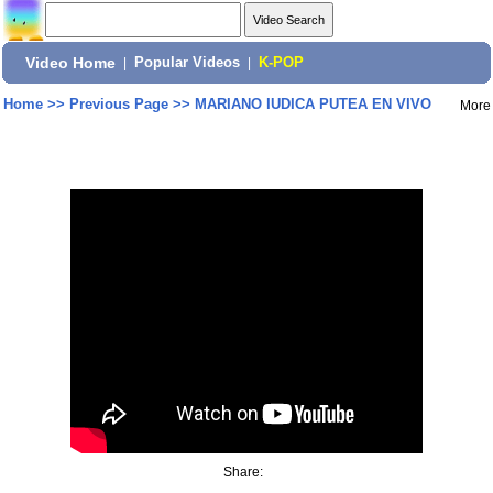
Video Home
|
Popular Videos
|
K-POP
Home
>>
Previous Page
>>
MARIANO IUDICA PUTEA EN VIVO
More
Share: