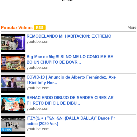
Popular Videos
More
REMODELANDO MI HABITACIÓN: EXTREMO
youtube.com
Big Mac de 5kg!!! SI NO ME LO COMO ME BE
BO UN CHUPITO DE BOVR...
youtube.com
COVID-19 | Anuncio de Alberto Fernández, Axe
l Kicillof y Hor...
youtube.com
REHACIENDO DIBUJO DE SANDRA CIRES AR
T ! RETO DIFÍCIL DE DIBU...
youtube.com
ITZY(있지) "달라달라(DALLA DALLA)" Dance Pr
actice (2020 Ver.)
youtube.com