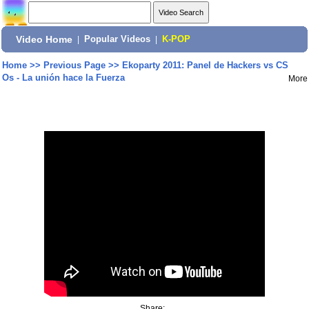
Video Home
|
Popular Videos
|
K-POP
Home
>>
Previous Page
>>
Ekoparty 2011: Panel de Hackers vs CS
Os - La unión hace la Fuerza
More
Share: