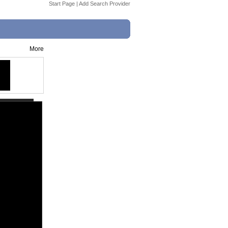
Start Page
|
Add Search Provider
More