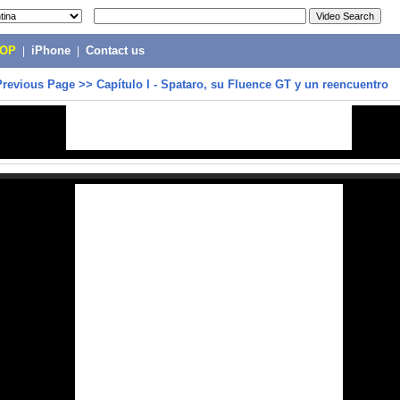
POP
|
iPhone
|
Contact us
Previous Page
>>
Capítulo I - Spataro, su Fluence GT y un reencuentro