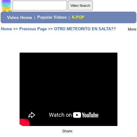
Video Home
|
Popular Videos
|
K-POP
Home
>>
Previous Page
>>
OTRO METEORITO EN SALTA??
More
Share: