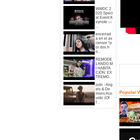
WWDC 2
020 Speci
al Event K
eynote —
...
encerrad
a en el as
censor *p
or dos h
o...
REMODE
LANDO M
I HABITA
CIÓN: EX
TREMO
jxdn - Ang
els & De
Popular 
mons Aco
ustic (Of
f...