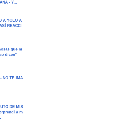
NA - Y...
O A YOLO A
ASÍ REACCI
mosas que m
so dicen*
 - NO TE IMA
UTO DE MIS
orprendi a m
.