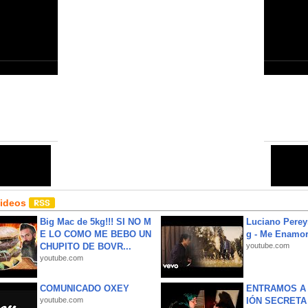
Close
6
Share:
Email
•
URL
•
Editor
•
HTML
Videos
Big Mac de 5kg!!! SI NO M
Luciano Perey
E LO COMO ME BEBO UN
g - Me Enamor
CHUPITO DE BOVR...
youtube.com
youtube.com
COMUNICADO OXEY
ENTRAMOS A 
youtube.com
IÓN SECRETA