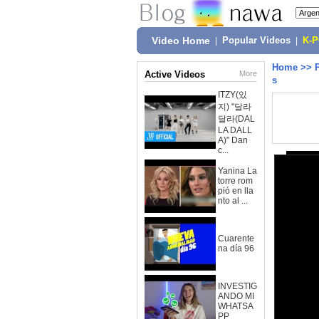
Video Home
|
Popular Videos
|
K-
Home
>>
Active Videos
More
s
ITZY(있
지) "달라
달라(DAL
LA DALL
A)" Dan
c...
Yanina La
torre rom
pió en lla
nto al ...
Cuarente
na día 96
INVESTIG
ANDO MI
WHATSA
PP