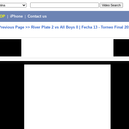
POP
|
iPhone
|
Contact us
Previous Page
>>
River Plate 2 vs All Boys 0 | Fecha 13 - Torneo Final 20