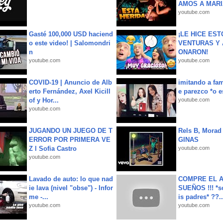
AMOS A MARIA
youtube.com
Gasté 100,000 USD haciend
¡LE HICE EST
o este video! | Salomondri
VENTURAS Y 
n
ONARON!
youtube.com
youtube.com
COVID-19 | Anuncio de Alb
imitando a fa
erto Fernández, Axel Kicill
e parezco *o e
of y Hor...
youtube.com
youtube.com
JUGANDO UN JUEGO DE T
Rels B, Morad
ERROR POR PRIMERA VE
GINAS
Z l Sofia Castro
youtube.com
youtube.com
Lavado de auto: lo que nad
COMPRE EL A
ie lava (nivel "obse") - Infor
SUEÑOS !!! *s
me -...
is padres* ??..
youtube.com
youtube.com