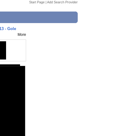
Start Page
|
Add Search Provider
13 - Gole
More