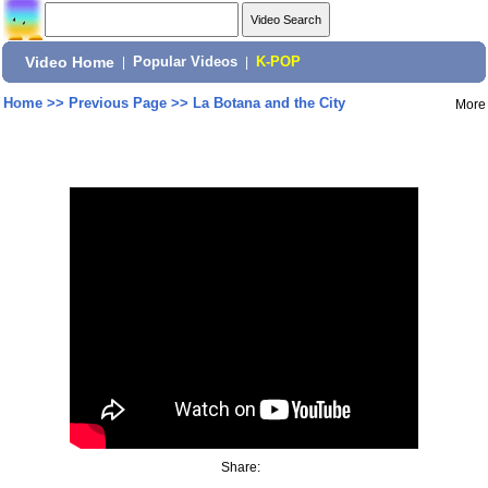
Video Home
|
Popular Videos
|
K-POP
Home
>>
Previous Page
>>
La Botana and the City
More
Share: