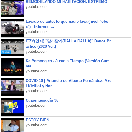
REMODELANDO MI HABITACIÓN: EXTREMO
youtube.com
Lavado de auto: lo que nadie lava (nivel "obs
e") - Informe -...
youtube.com
ITZY(있지) "달라달라(DALLA DALLA)" Dance Pr
actice (2020 Ver.)
youtube.com
Ke Personajes - Justo a Tiempo (Versión Cum
bia)
youtube.com
COVID-19 | Anuncio de Alberto Fernández, Axe
l Kicillof y Hor...
youtube.com
Cuarentena día 96
youtube.com
ESTOY BIEN
youtube.com