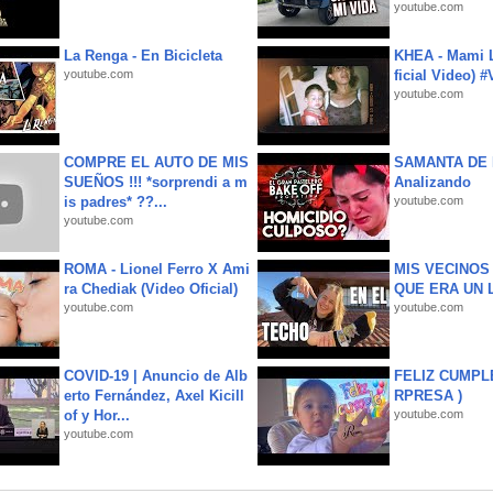
youtube.com
La Renga - En Bicicleta
KHEA - Mami L
youtube.com
ficial Video) 
youtube.com
COMPRE EL AUTO DE MIS
SAMANTA DE 
SUEÑOS !!! *sorprendi a m
Analizando
is padres* ??...
youtube.com
youtube.com
ROMA - Lionel Ferro X Ami
MIS VECINO
ra Chediak (Video Oficial)
QUE ERA UN 
youtube.com
youtube.com
COVID-19 | Anuncio de Alb
FELIZ CUMPL
erto Fernández, Axel Kicill
RPRESA )
of y Hor...
youtube.com
youtube.com