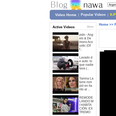
Video Home
|
Popular Videos
|
K-
Home
>>
Active Videos
More
jxdn - Ang
els & De
mons Aco
ustic (Of
f...
Lavado d
e auto: lo
que nadie
lava (...
Yanina La
torre rom
pió en lla
nto al ...
REMODE
LANDO M
I HABITA
CIÓN: EX
TREMO