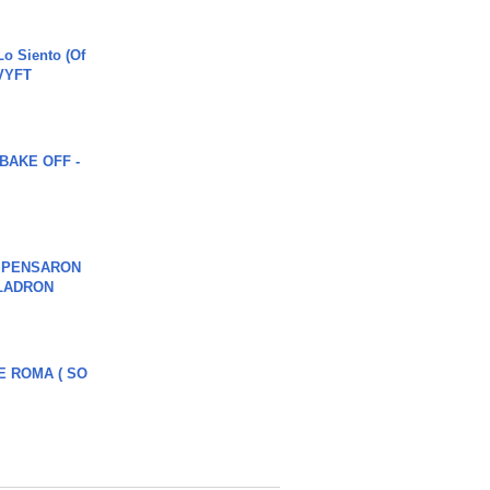
o Siento (Of
#VYFT
BAKE OFF -
S PENSARON
LADRON
E ROMA ( SO