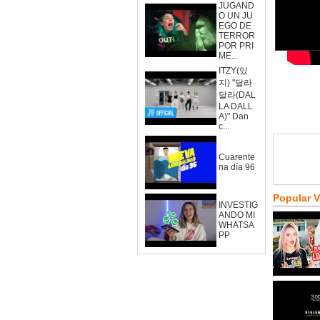
JUGAND
O UN JU
EGO DE
TERROR
POR PRI
ME...
ITZY(있
지) "달라
달라(DAL
LA DALL
A)" Dan
c...
Cuarente
na día 96
Popular 
INVESTIG
ANDO MI
WHATSA
PP