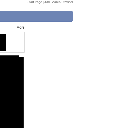
Start Page
|
Add Search Provider
More