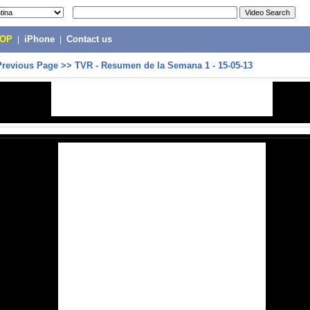
POP
|
iPhone
|
Contact us
Previous Page
>>
TVR - Resumen de la Semana 1 - 15-05-13