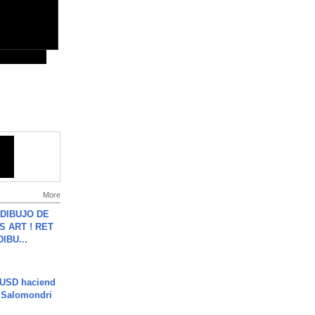
More
DIBUJO DE
S ART ! RET
DIBU...
 USD haciend
| Salomondri