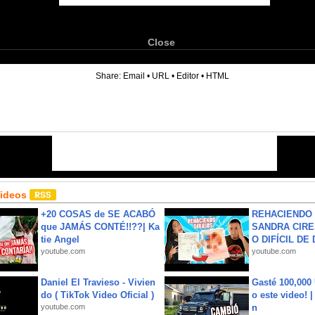
Close
6
Share:
Email
•
URL
•
Editor
•
HTML
Videos
+20 COSAS de SE ACABÓ
REHACIENDO 
que JAMÁS CONTÉ!!??| Ka
SANDRA CIRE
tie Angel
O DIFÍCIL DE 
youtube.com
youtube.com
Daniel El Travieso - Vivien
Gasté 100,000
do ( TikTok Video Oficial )
o este video! 
youtube.com
n