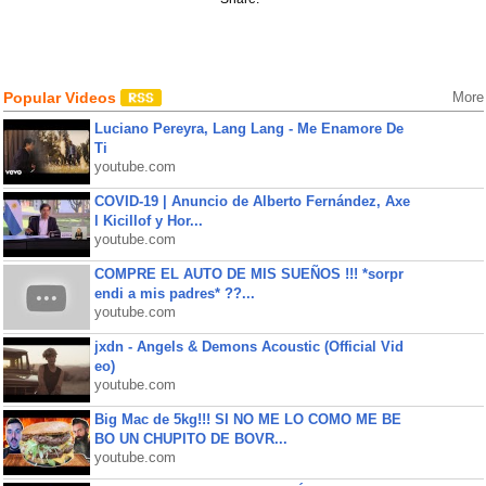
Popular Videos
More
Luciano Pereyra, Lang Lang - Me Enamore De
Ti
youtube.com
COVID-19 | Anuncio de Alberto Fernández, Axe
l Kicillof y Hor...
youtube.com
COMPRE EL AUTO DE MIS SUEÑOS !!! *sorpr
endi a mis padres* ??...
youtube.com
jxdn - Angels & Demons Acoustic (Official Vid
eo)
youtube.com
Big Mac de 5kg!!! SI NO ME LO COMO ME BE
BO UN CHUPITO DE BOVR...
youtube.com