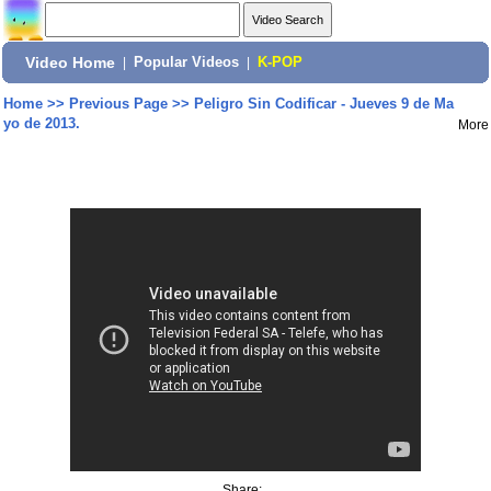
Video Home
|
Popular Videos
|
K-POP
Home
>>
Previous Page
>>
Peligro Sin Codificar - Jueves 9 de Ma
yo de 2013.
More
Share: