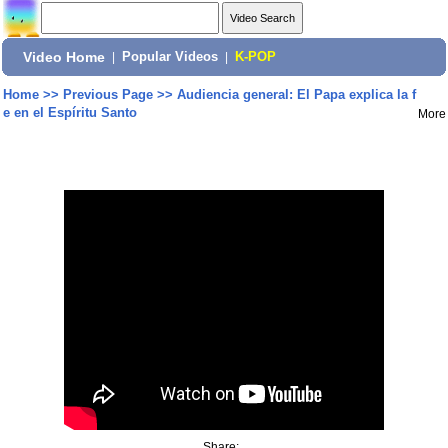
Video Home
|
Popular Videos
|
K-POP
Home
>>
Previous Page
>>
Audiencia general: El Papa explica la f
e en el Espíritu Santo
More
Share: