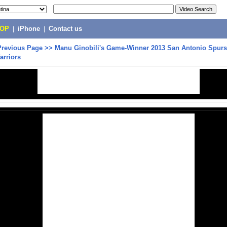
POP
|
iPhone
|
Contact us
Previous Page
>>
Manu Ginobili's Game-Winner 2013 San Antonio Spurs
arriors