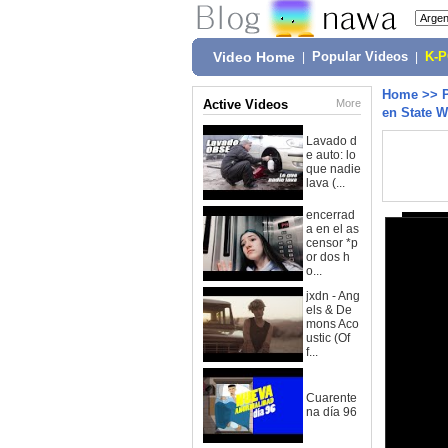
Video Home
|
Popular Videos
|
K-
Home
>>
Active Videos
More
en State W
Lavado d
e auto: lo
que nadie
lava (...
encerrad
a en el as
censor *p
or dos h
o...
jxdn - Ang
els & De
mons Aco
ustic (Of
f...
Cuarente
na día 96