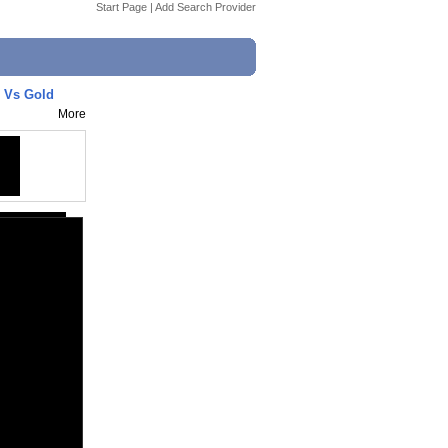
Start Page
|
Add Search Provider
 Vs Gold
More