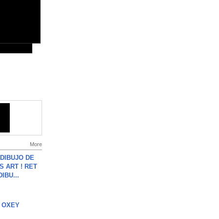
More
DIBUJO DE
S ART ! RET
DIBU...
 OXEY