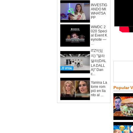
INVESTIG
ANDO MI
WHATSA
PP
WWDC 2
020 Speci
al Event K
eynote —
...
ITZY(있
지) "달라
달라(DAL
LA DALL
A)" Dan
c...
Yanina La
torre rom
Popular 
pió en lla
nto al ...