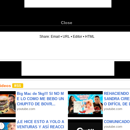
Close
6
Share:
Email
•
URL
•
Editor
•
HTML
Videos
Big Mac de 5kg!!! SI NO M
REHACIENDO 
E LO COMO ME BEBO UN
SANDRA CIRE
CHUPITO DE BOVR...
O DIFÍCIL DE 
youtube.com
youtube.com
¡LE HICE ESTO A YOLO A
COMUNICADO
VENTURAS Y ASÍ REACCI
youtube.com