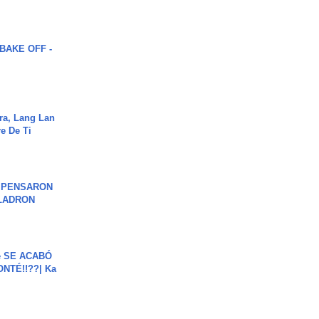
BAKE OFF -
ra, Lang Lan
e De Ti
S PENSARON
LADRON
e SE ACABÓ
NTÉ!!??| Ka