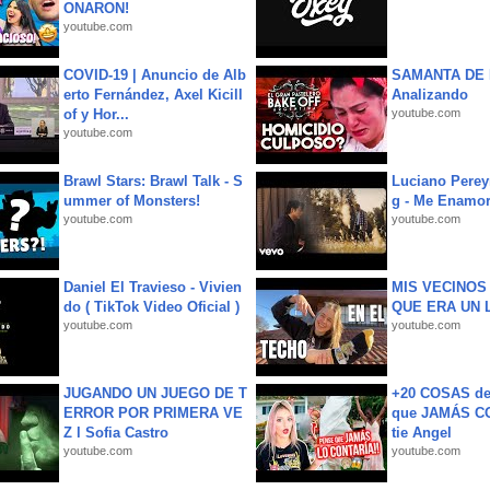
ONARON!
youtube.com
COVID-19 | Anuncio de Alb
SAMANTA DE 
erto Fernández, Axel Kicill
Analizando
of y Hor...
youtube.com
youtube.com
Brawl Stars: Brawl Talk - S
Luciano Perey
ummer of Monsters!
g - Me Enamor
youtube.com
youtube.com
Daniel El Travieso - Vivien
MIS VECINO
do ( TikTok Video Oficial )
QUE ERA UN 
youtube.com
youtube.com
JUGANDO UN JUEGO DE T
+20 COSAS d
ERROR POR PRIMERA VE
que JAMÁS CO
Z l Sofia Castro
tie Angel
youtube.com
youtube.com