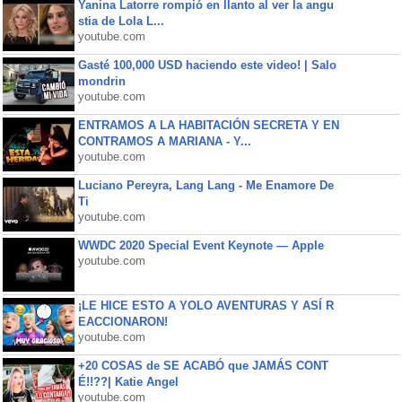
Yanina Latorre rompió en llanto al ver la angu
stia de Lola L...
youtube.com
Gasté 100,000 USD haciendo este video! | Salo
mondrin
youtube.com
ENTRAMOS A LA HABITACIÓN SECRETA Y EN
CONTRAMOS A MARIANA - Y...
youtube.com
Luciano Pereyra, Lang Lang - Me Enamore De
Ti
youtube.com
WWDC 2020 Special Event Keynote — Apple
youtube.com
¡LE HICE ESTO A YOLO AVENTURAS Y ASÍ R
EACCIONARON!
youtube.com
+20 COSAS de SE ACABÓ que JAMÁS CONT
É!!??| Katie Angel
youtube.com