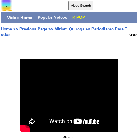
Video Home
|
Popular Videos
|
K-POP
Home
>>
Previous Page
>>
Miriam Quiroga en Periodismo Para T
odos
More
Share: