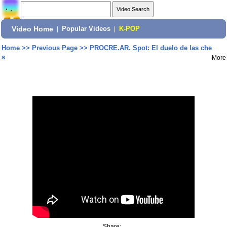
Video Home
|
Popular Videos
|
K-POP
Home
>>
Previous Page
>>
PROCRE.AR. Spot: El duelo de las che
s
More
Share: