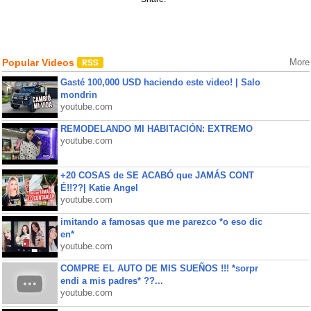
Popular Videos
More
Gasté 100,000 USD haciendo este video! | Salo
mondrin
youtube.com
REMODELANDO MI HABITACIÓN: EXTREMO
youtube.com
+20 COSAS de SE ACABÓ que JAMÁS CONT
É!!??| Katie Angel
youtube.com
imitando a famosas que me parezco *o eso dic
en*
youtube.com
COMPRE EL AUTO DE MIS SUEÑOS !!! *sorpr
endi a mis padres* ??...
youtube.com