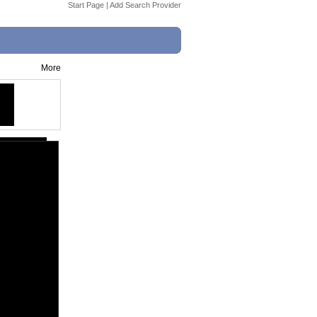
Start Page
|
Add Search Provider
More