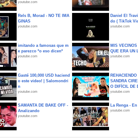
youtube.com
Rels B, Morad - NO TE IMA
Daniel El Trav
GINAS
do ( TikTok Vid
youtube.com
youtube.com
imitando a famosas que m
MIS VECINO
e parezco *o eso dicen*
QUE ERA UN 
youtube.com
youtube.com
Gasté 100,000 USD haciend
REHACIENDO 
o este video! | Salomondri
SANDRA CIRE
n
O DIFÍCIL DE 
youtube.com
youtube.com
SAMANTA DE BAKE OFF -
La Renga - En 
Analizando
youtube.com
youtube.com