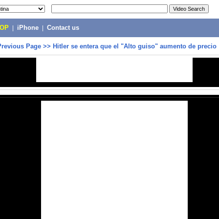
POP
|
iPhone
|
Contact us
Previous Page
>>
Hitler se entera que el "Alto guiso" aumento de precio