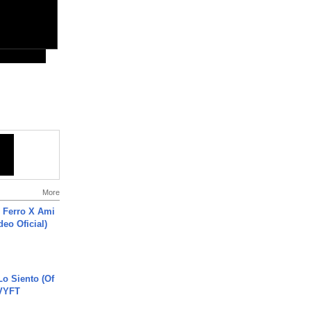
More
 Ferro X Ami
deo Oficial)
o Siento (Of
#VYFT