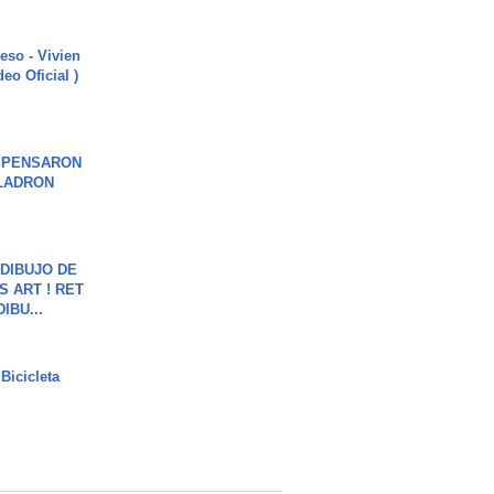
ieso - Vivien
eo Oficial )
S PENSARON
LADRON
DIBUJO DE
S ART ! RET
DIBU...
Bicicleta