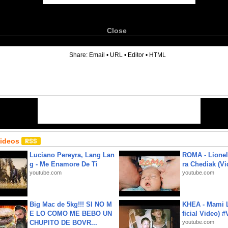
Close
6
Share:
Email
•
URL
•
Editor
•
HTML
Videos
Luciano Pereyra, Lang Lan
ROMA - Lionel
g - Me Enamore De Ti
ra Chediak (Vi
youtube.com
youtube.com
Big Mac de 5kg!!! SI NO M
KHEA - Mami L
E LO COMO ME BEBO UN
ficial Video) 
CHUPITO DE BOVR...
youtube.com