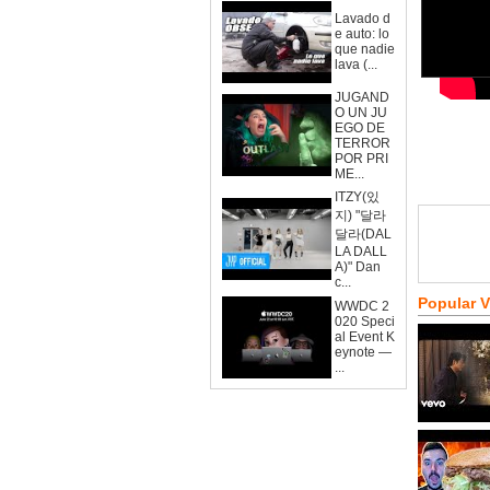
Lavado d
e auto: lo
que nadie
lava (...
JUGAND
O UN JU
EGO DE
TERROR
POR PRI
ME...
ITZY(있
지) "달라
달라(DAL
LA DALL
A)" Dan
c...
Popular 
WWDC 2
020 Speci
al Event K
eynote —
...