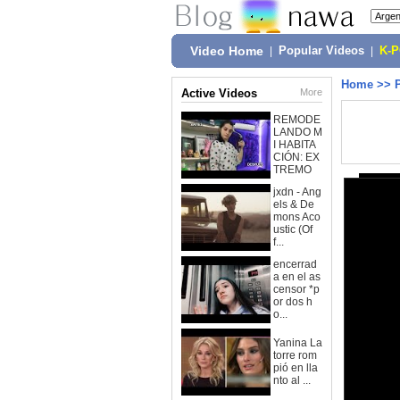
Video Home
|
Popular Videos
|
K-
Home
>>
Active Videos
More
REMODE
LANDO M
I HABITA
CIÓN: EX
TREMO
jxdn - Ang
els & De
mons Aco
ustic (Of
f...
encerrad
a en el as
censor *p
or dos h
o...
Yanina La
torre rom
pió en lla
nto al ...