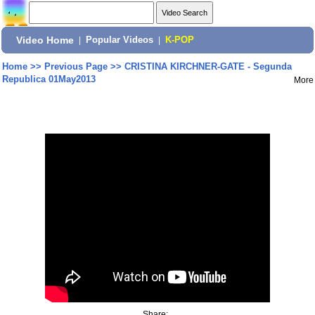
Video Home
|
Popular Videos
|
K-POP
Home
>>
Previous Page
>>
CRISTINA KIRCHNER-GATE - Segunda
Republica 01May2013
More
Share: