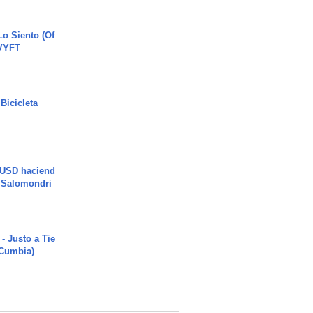
o Siento (Of
#VYFT
Bicicleta
 USD haciend
| Salomondri
- Justo a Tie
 Cumbia)