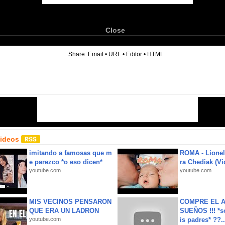
Close
6
Share:
Email
•
URL
•
Editor
•
HTML
Videos
imitando a famosas que m
ROMA - Lionel
e parezco *o eso dicen*
ra Chediak (Vi
youtube.com
youtube.com
MIS VECINOS PENSARON
COMPRE EL A
QUE ERA UN LADRON
SUEÑOS !!! *s
youtube.com
is padres* ??..