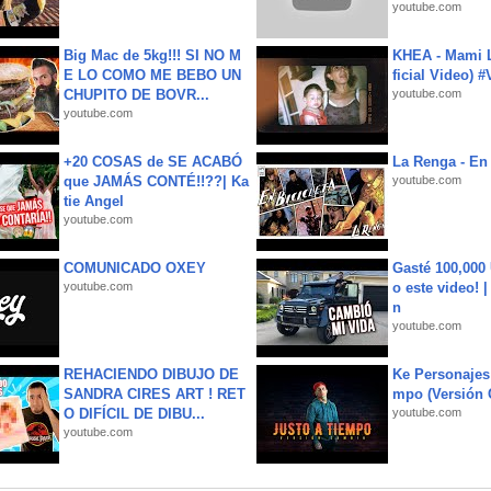
youtube.com
Big Mac de 5kg!!! SI NO M
KHEA - Mami L
E LO COMO ME BEBO UN
ficial Video) 
CHUPITO DE BOVR...
youtube.com
youtube.com
+20 COSAS de SE ACABÓ
La Renga - En 
que JAMÁS CONTÉ!!??| Ka
youtube.com
tie Angel
youtube.com
COMUNICADO OXEY
Gasté 100,000
youtube.com
o este video! 
n
youtube.com
REHACIENDO DIBUJO DE
Ke Personajes 
SANDRA CIRES ART ! RET
mpo (Versión
O DIFÍCIL DE DIBU...
youtube.com
youtube.com