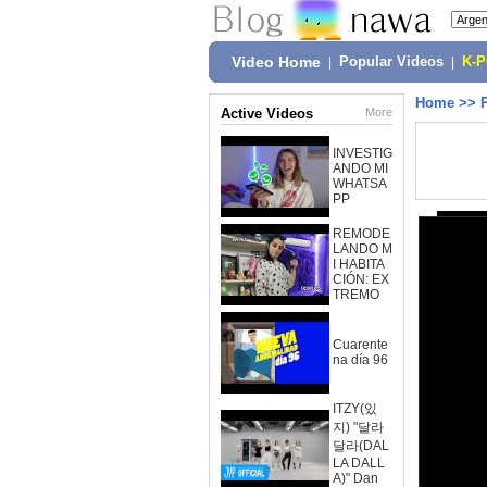
Video Home
|
Popular Videos
|
K-
Home
>>
Active Videos
More
INVESTIG
ANDO MI
WHATSA
PP
REMODE
LANDO M
I HABITA
CIÓN: EX
TREMO
Cuarente
na día 96
ITZY(있
지) "달라
달라(DAL
LA DALL
A)" Dan