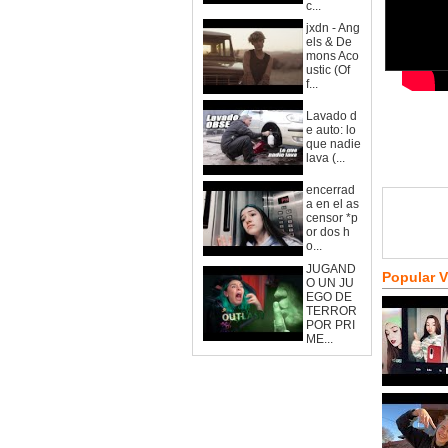
c...
jxdn - Ang
els & De
mons Aco
ustic (Of
f...
Lavado d
e auto: lo
que nadie
lava (...
encerrad
a en el as
censor *p
or dos h
o...
JUGAND
Popular 
O UN JU
EGO DE
TERROR
POR PRI
ME...