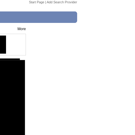
Start Page
|
Add Search Provider
More