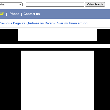
POP
|
iPhone
|
Contact us
Previous Page
>>
Quilmes vs River - River mi buen amigo